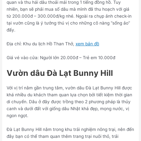
quan và thu hái dâu thoải mái trong 1 tiếng đồng hồ. Tuy
nhiên, bạn sẽ phải mua số dâu mà mình đã thu hoạch với giá
từ 200.000đ – 300.000đ/kg nhé. Ngoài ra chụp ảnh check-in
tại vườn cũng là ý tưởng thú vị cho những cô nàng “sống ảo”
đấy.
Địa chỉ: Khu du lịch Hồ Than Thở,
xem bản đồ
Giá vé vào cửa: Người lớn 20.000đ – Trẻ em 10.000đ
Vườn dâu Đà Lạt Bunny Hill
Với vị trí nằm gần trung tâm, vườn dâu Đà Lạt Bunny Hill được
khá nhiều du khách tham quan lựa chọn bởi tiết kiệm thời gian
di chuyển. Dâu ở đây được trồng theo 2 phương pháp là thủy
canh và dưới đất với giống dâu Nhật khá đẹp, mọng nước, vị
ngon ngọt.
Đà Lạt Bunny Hill nằm trong khu trải nghiệm nông trại, nên đến
đây bạn có thể tham quan thêm trang trại nuôi thỏ, trải