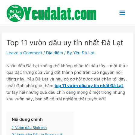
Skip
to
Mai
content
Men
Top 11 vườn dâu uy tín nhất Đà Lạt
Leave a Comment
/
Địa điểm
/ By
Yêu Đà Lạt
Nhắc đến Đà Lạt không thể không nhắc tới dâu tây – một thức
quà đặc trưng của vùng đất thành phố trên cao nguyên nổi
tiếng này. Yêu Đà Lạt và nếu có cơ hội được đặt chân tới đây,
nhất định phải ghé thăm
top 11 vườn dâu uy tín nhất Đà Lạt
,
tự tay hái những quả dâu chín căng mọng ở một trong những
khu vườn này, bạn sẽ có trải nghiệm thật tuyệt vời!
Nội dung chính
1
Vườn dâu Biofresh
2
Vườn dâu Đà Lạt Bunny Hill