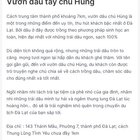
Vườn dâu tây chú Hùng
Cách trung tâm thành phố khoảng 7km, vườn dâu chú Hùng là
một trong những điểm đến uy tín, thu hút khách bậc nhất ở Đà
Lạt. Bởi dâu ở đây được trồng theo phương pháp sinh học an
toàn, hiện đại nhất với những trái dâu ngon, sạch 100%
Dù diện tích không quá rộng, nhưng những trái dâu tròn to
căng mọng tươi ngon lại hấp dẫn du khách ghé thăm. Với tên
gọi gần gũi, đến với vườn dâu chú Hùng, du khách còn được
trò truyện nghe chú chia sẻ về cách trồng dâu, chăm sóc dâu
cho đúng nhất và tốt nhất.
Ngồi nhâm nhi tách trà tại tiệm cà phê nhỏ của gia đình, nhâm
nhi những trái dâu mình tự hái và ngắm thung lung Đà Lạt lúc
hoàng hôn… đó sẽ là trải nghiệm khó quên trong chuyến du
lịch Đà Lạt của bạn sắp tới.
Địa chỉ: : 143 Thánh Mẫu, Phường 7, thành phố Đà Lạt; cách
Thung Lũng TÌnh Yêu chưa đầy 1km