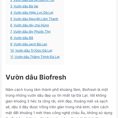
3
Vườn dâu Bà Vai
4
Vườn dâu Hiệp Lực Đà Lạt
5
Vườn dâu Nguyễn Lâm Thanh
6
Vườn dâu tây chú Hùng
7
Vườn dâu tây Phước Thọ
8
Vườn dâu 88
9
Vườn dâu sạch Bà Lan
10
Vườn dâu Trí Đức Đà Lạt
11
Vườn dâu Thắng Thịnh Đà Lạt
Vườn dâu Biofresh
Nằm cách trung tâm thành phố khoảng 5km, Biofresh là một
trong những vườn dâu đẹp uy tín nhất tại Đà Lạt. Với không
gian khoảng 3 héc ta rộng rãi, xinh đẹp, thoáng mát và sạch
sẽ, dâu ở đây được trồng trên giàn trong nhà kính, nằm cách
mặt đất khoảng 1 mét theo công nghệ châu Âu, không sử dụng