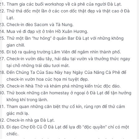
Tham gia các buổi workshop về cà phê của người Đà Lạt.
Thử thả dốc một lần ở các con dốc thật đẹp và thật cao ở Đà
Lạt.
Check-in đèo Sacom và Tà Nung.
Mua vé đi đạp vịt ở trên Hồ Xuân Hương.
Thử một lần “hư hỏng” ở quán Bar Đà Lạt với những không
gian chill.
Đi bộ ra quảng trường Lâm Viên để ngắm nhìn thành phố.
Check-in vườn dâu tây, hái dâu tại vườn và thưởng thức ngay
tại chỗ những trái dâu tươi mát.
Đến Chúng Ta Của Sau Này hay Ngày Của Nắng Cà Phê để
check-in vườn hoa cúc họa mi tuyệt đẹp.
Check-in Nhà Thờ và khám phá những kiến trúc độc đáo.
Thử book những căn homestay ở ngoại ô Đà Lạt để tận hưởng
không khí trong lành.
Tham quan những căn biệt thự cổ kín, rùng rợn để thử cảm
giác mới lạ.
Check-in nhà ga Đà Lạt.
Đi dạo Chợ Đồ Cũ Ở Đà Lạt để lựa đồ “độc quyền” chỉ có một
chiếc.