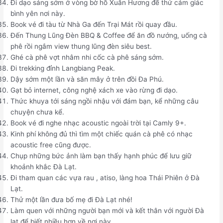
Đi dạo sáng sớm ở vòng bờ hồ Xuân Hương để thử cảm giác
bình yên nơi này.
Book vé đi tàu từ Nhà Ga đến Trại Mát rồi quay đầu.
Đến Thung Lũng Đèn BBQ & Coffee để ăn đồ nướng, uống cà
phê rồi ngắm view thung lũng đèn siêu best.
Ghé cà phê vợt nhâm nhi cốc cà phê sáng sớm.
Đi trekking đỉnh Langbiang Peak.
Dậy sớm một lần và săn mây ở trên đồi Đa Phú.
Gạt bỏ internet, công nghệ xách xe vào rừng đi dạo.
Thức khuya tới sáng ngồi nhậu với đám bạn, kể những câu
chuyện chưa kể.
Book vé đi nghe nhạc acoustic ngoài trời tại Camly 9+.
Kinh phí không đủ thì tìm một chiếc quán cà phê có nhạc
acoustic free cũng được.
Chụp những bức ảnh làm bạn thấy hạnh phúc để lưu giữ
khoảnh khắc Đà Lạt.
Đi tham quan các vựa rau , atiso, làng hoa Thái Phiên ở Đà
Lạt.
Thử một lần đưa bố mẹ đi Đà Lạt nhé!
Làm quen với những người bạn mới và kết thân với người Đà
lạt để biết nhiều hơn về nơi này.