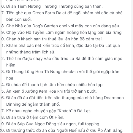
Đi ăn Tiệm Nướng Thương Thương cùng bạn thân.
Tiện ghé qua Green Farm Dalat để ngồi nhâm nhi cốc cà phê
bên con suối.
Ghé Nhà của Dog’s Garden chơi với mấy con cún đáng yêu.
Chạy vào Hồ Tuyền Lâm ngắm hoàng hôn lặng bên bìa rừng
Chán ở khách sạn thì thuê lều lên hòn Bồ cắm trại.
Khám phá các nét kiến trúc cổ kính, độc đáo tại Đà Lạt qua
những thăng trầm lịch sử.
Thử tìm được chạy vào cầu treo La Bá để thử cảm giác mạo
hiểm.
Đi Thung Lũng Hoa Tà Nung check-in với thế giới ngập tràn
hoa.
Đi chùa để thanh tịnh tâm hồn chứa nhiều hỗn tạp.
Ăn kem ở Xưởng Kem Hoa khi trời trở lạnh buốt.
Đi ăn đồ âu đắt tiền trên sân thượng của nhà hàng Dearmoon
Dinning để ngắm thành phố.
Kể nhau nghe chuyện gặp “Khách” ở Đà Lạt.
Đi ăn trưa ở tiệm cơm Út Hiền.
Đi ăn Súp Cua Ngọc Đồng siêu ngon, full topping.
Đi thưởng thức đồ ăn của Người Huế nấu ở khu Ấp Ánh Sáng.