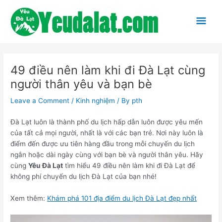
Skip
to
Mai
content
Men
49 điều nên làm khi đi Đà Lạt cùng
người thân yêu và bạn bè
Leave a Comment
/
Kinh nghiệm
/ By
pth
Đà Lạt luôn là thành phố du lịch hấp dẫn luôn được yêu mến
của tất cả mọi người, nhất là với các bạn trẻ. Nơi này luôn là
điểm đến được ưu tiên hàng đầu trong mỗi chuyến du lịch
ngắn hoặc dài ngày cùng với bạn bè và người thân yêu. Hãy
cùng
Yêu Đà Lạt
tìm hiểu 49 điều nên làm khi đi Đà Lạt để
không phí chuyến du lịch Đà Lạt của bạn nhé!
Xem thêm:
Khám phá 101 địa điểm du lịch Đà Lạt đẹp nhất