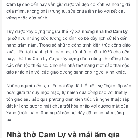
Cam Ly
cho đến nay vẫn giữ được vẻ đẹp cổ kính và hoang dã
của mình, không phải trùng tu, sửa chữa lần nào với kết cấu
vững chắc của mình.
Tuy được xây dựng từ giữa thế kỷ XX nhưng
nhà thờ Cam Ly
lại sở hữu những bức tượng cổ kính có bề dày lịch sử lên đến
hàng trăm năm. Trong số những công trình kiến trúc công giáo
xuất hiện tại thành phố ngàn hoa từ những năm 1920 cho đến
nay, nhà thờ Cam Ly được xây dựng dành riêng cho đồng bào
các dân tộc thiểu số. Cho nên nhà thờ mang một sắc thái độc
đáo khác hẳn với các giáo đường dành cho người Kinh khác.
Những người kiến tạo nên nơi đây đã thể hiện sự “hội nhập văn
hóa” giữa tư duy mộc mạc, tự nhiên của đồng bào với triết lý
tôn giáo sâu sắc qua phương diện kiến trúc và nghệ thuật sắp
đặt khi cho gương mặt chúa trời hòa nhập với gương mặt của
Yàng (trời) mà những người dân nơi đây đã nghìn năm sùng
bái.
Nhà thờ Cam Ly và mái ấm gia