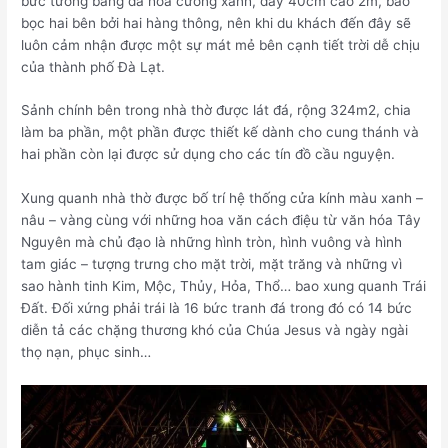
bức tường bằng đá hoa cương xanh, dày 40cm cao 2m, bao
bọc hai bên bởi hai hàng thông, nên khi du khách đến đây sẽ
luôn cảm nhận được một sự mát mẻ bên cạnh tiết trời dễ chịu
của thành phố Đà Lạt.
Sảnh chính bên trong nhà thờ được lát đá, rộng 324m2, chia
làm ba phần, một phần được thiết kế dành cho cung thánh và
hai phần còn lại được sử dụng cho các tín đồ cầu nguyện.
Xung quanh nhà thờ được bố trí hệ thống cửa kính màu xanh –
nâu – vàng cùng với những hoa văn cách điệu từ văn hóa Tây
Nguyên mà chủ đạo là những hình tròn, hình vuông và hình
tam giác – tượng trưng cho mặt trời, mặt trăng và những vì
sao hành tinh Kim, Mộc, Thủy, Hỏa, Thổ… bao xung quanh Trái
Đất. Đối xứng phải trái là 16 bức tranh đá trong đó có 14 bức
diễn tả các chặng thương khó của Chúa Jesus và ngày ngài
thọ nạn, phục sinh…