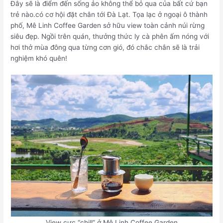
Đây sẽ là điểm đến sống ảo không thể bỏ qua của bất cứ bạn
trẻ nào.có cơ hội đặt chân tới Đà Lạt. Tọa lạc ở ngoại ô thành
phố, Mê Linh Coffee Garden sở hữu view toàn cảnh núi rừng
siêu đẹp. Ngồi trên quán, thưởng thức ly cà phên ấm nóng với
hơi thở mùa đông qua từng cơn gió, đó chắc chắn sẽ là trải
nghiệm khó quên!
View cực “chill” ở Mê Linh Coffee Garden